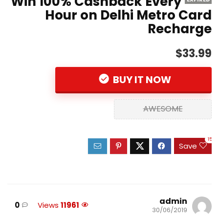
Win 100% Cashback Every
Hour on Delhi Metro Card
Recharge
$33.99
BUY IT NOW
AWESOME
15
Save
admin
0
Views
11961
30/06/2019