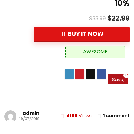
10%
$22.99
$33.99
BUY IT NOW
AWESOME
22
Save
admin
4156
Views
1 comment
19/07/2019