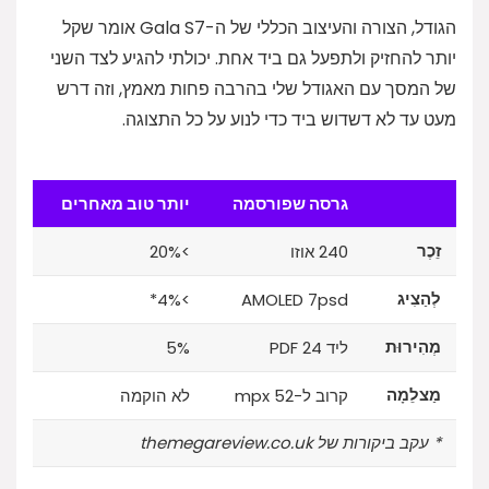
הגודל, הצורה והעיצוב הכללי של ה-Gala S7 אומר שקל
יותר להחזיק ולתפעל גם ביד אחת. יכולתי להגיע לצד השני
של המסך עם האגודל שלי בהרבה פחות מאמץ, וזה דרש
מעט עד לא דשדוש ביד כדי לנוע על כל התצוגה.
גרסה שפורסמה
יותר טוב מאחרים
זֵכֶר
240 אוזו
>20%
לְהַצִיג
>4%*
AMOLED 7psd
מְהִירוּת
ליד 24 PDF
5%
מַצלֵמָה
קרוב ל-52 mpx
לא הוקמה
* עקב ביקורות של themegareview.co.uk