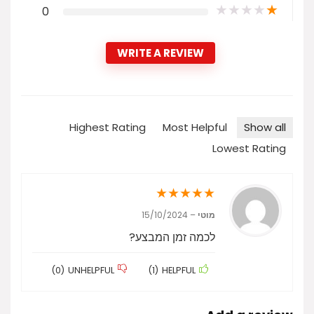
★
★
★
★
★
0
WRITE A REVIEW
Highest Rating
Most Helpful
Show all
Lowest Rating
★
★
★
★
★
מוטי
–
15/10/2024
לכמה זמן המבצע?
)
0
(
UNHELPFUL
)
1
(
HELPFUL