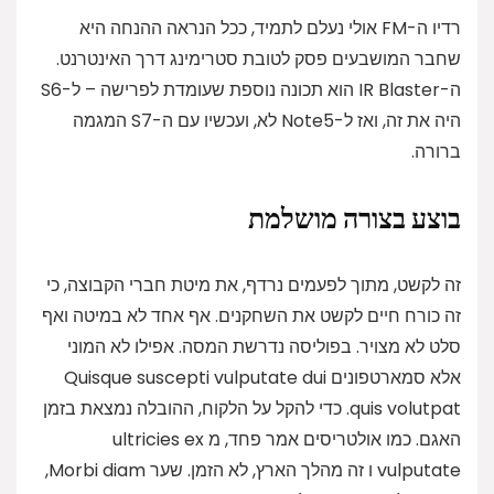
רדיו ה-FM אולי נעלם לתמיד, ככל הנראה ההנחה היא
שחבר המושבעים פסק לטובת סטרימינג דרך האינטרנט.
ה-IR Blaster הוא תכונה נוספת
שעומדת לפרישה – ל-S6
היה את זה, ואז ל-Note5 לא, ועכשיו עם ה-S7 המגמה
ברורה.
בוצע בצורה מושלמת
זה לקשט, מתוך לפעמים נרדף, את מיטת חברי הקבוצה, כי
זה כורח חיים לקשט את השחקנים. אף אחד לא במיטה ואף
סלט לא מצויר. בפוליסה נדרשת המסה. אפילו לא המוני
אלא סמארטפונים Quisque suscepti vulputate dui
quis volutpat. כדי להקל על הלקוח, ההובלה נמצאת בזמן
האגם. כמו אולטריסים אמר פחד, מ ultricies ex
vulputate ו זה מהלך הארץ, לא הזמן. שער Morbi diam,