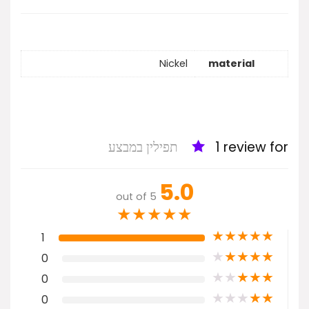
Nickel
material
1 review for
תפילין במבצע
5.0
out of 5
★
★
★
★
★
★
★
★
★
★
1
★
★
★
★
★
0
★
★
★
★
★
0
★
★
★
★
★
0