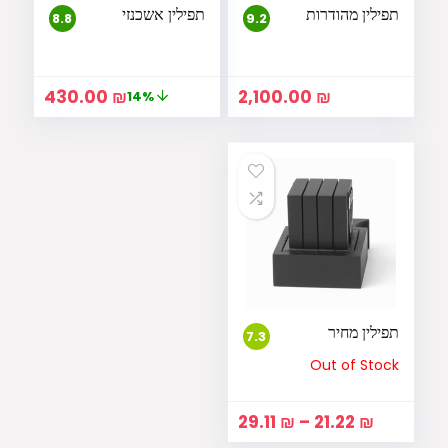
תפילין מהודרות
תפילין אשכנזי
8.8
9.2
המחיר
המחיר
430.00
₪
2,100.00
₪
14%
המקורי
הנוכחי
היה:
הוא:
0.00 ₪.
500.00 ₪.
תפילין מחיר
7.3
Out of Stock
טווח
29.11
₪
–
21.22
₪
מחירים: