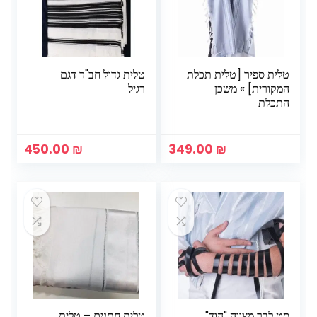
טלית ספיר [טלית תכלת
טלית גדול חב"ד דגם
המקורית] » משכן
רגיל
התכלת
450.00
₪
349.00
₪
סט לבר מצווה "הוד"
טלית חתנים – טלית