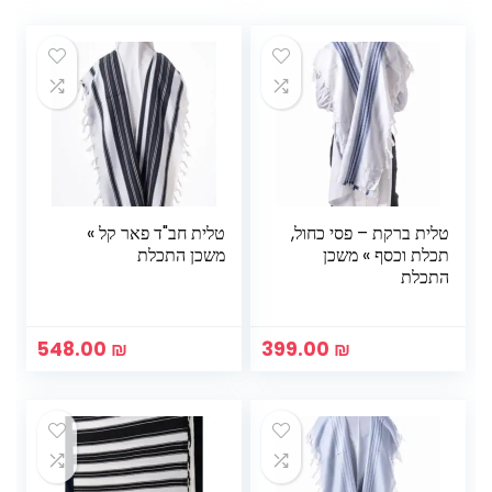
טלית ברקת – פסי כחול,
טלית חב"ד פאר קל »
תכלת וכסף » משכן
משכן התכלת
התכלת
548.00
₪
399.00
₪