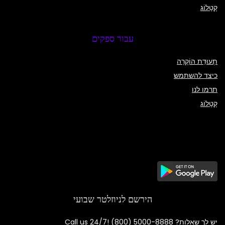
קָטָלוֹג
עבור ספקים
תְעוּדַת הוֹקָרָה
כיצד להשתמש
תרמו לנו
קָטָלוֹג
הירשם לניוזלטר שבועי
יש לך שאלות? Call us 24/7!
(800) 5000-8888