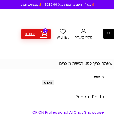
משלוח חינם בהזמנות מעל $239.99
מבצעים חמים
0
0.00
₪
כְּנִיסָה לַמַעֲרֶכֶת
Wishlist
 שאתה צריך לפני רכישת מוצרים
חיפוש
חיפוש
Recent Posts
ORION Professional AI Chat Showcase