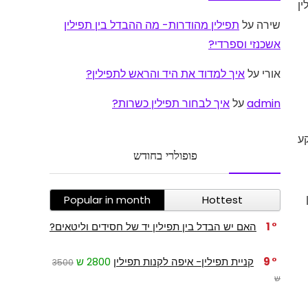
ן
שירה
על
תפילין מהודרות- מה ההבדל בין תפילין
אשכנזי וספרדי?
אורי
על
איך למדוד את היד והראש לתפילין?
admin
על
איך לבחור תפילין כשרות?
קע
פופולרי בחודש
Popular in month
Hottest
1
האם יש הבדל בין תפילין יד של חסידים וליטאים?
9
קניית תפילין- איפה לקנות תפילין
2800 ש
3500
ש