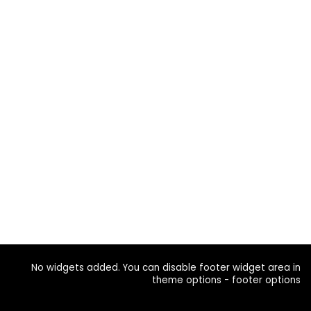
No widgets added. You can disable footer widget area in
theme options - footer options