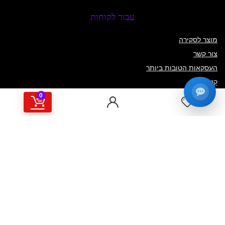
עבור לקוחות
מוצר לסקירה
צור קשר
העסקאות הטובות ביותר
קָטָלוֹג
0
עבור ספקים
תְעוּדַת הוֹקָרָה
כיצד להשתמש
תרמו לנו
קָטָלוֹג