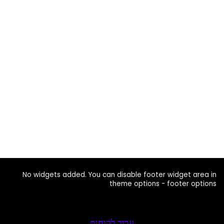
No widgets added. You can disable footer widget area in
theme options - footer options
עבור לקוחות