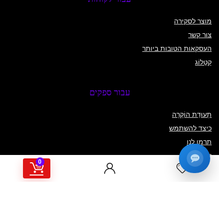
מוצר לסקירה
צור קשר
העסקאות הטובות ביותר
קָטָלוֹג
עבור ספקים
תְעוּדַת הוֹקָרָה
כיצד להשתמש
תרמו לנו
קָטָלוֹג
0