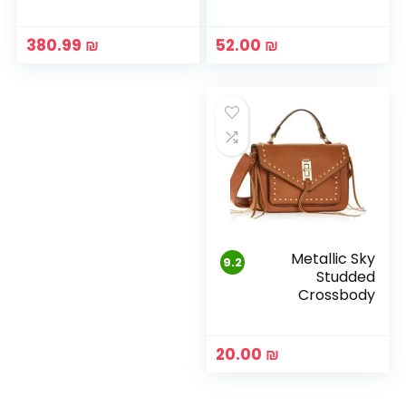
380.99
₪
52.00
₪
Metallic Sky
9.2
Studded
Crossbody
With Fringe
20.00
₪