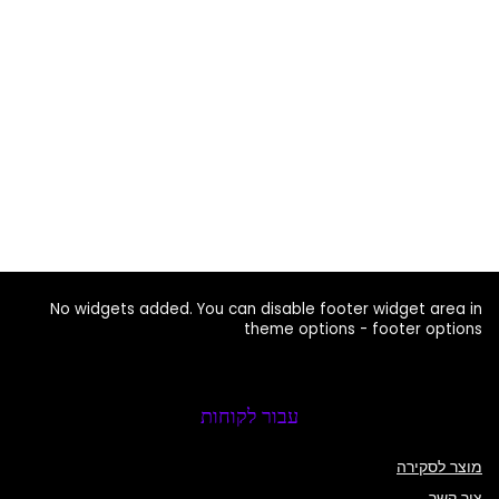
No widgets added. You can disable footer widget area in
theme options - footer options
עבור לקוחות
מוצר לסקירה
צור קשר