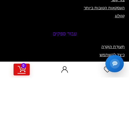
העסקאות הטובות ביותר
קָטָלוֹג
עבור ספקים
תְעוּדַת הוֹקָרָה
כיצד להשתמש
תרמו לנו
0
קָטָלוֹג
הירשם לניוזלטר שבועי