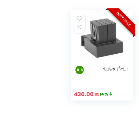
BEST PRICE
תפילין אשכנזי
8.8
המחיר
המחיר
430.00
₪
14%
המקורי
הנוכחי
היה:
הוא:
430.00 ₪.
500.00 ₪.