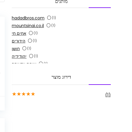
מותגים
hadadbros.com
(1)
mountsinai.co.il
(1)
אחים חי
(1)
הידורים
(1)
חושן
(1)
יהודידיה
(1)
שוהם יודאיקה
(1)
ת
דירוג מוצר
ג
★
★
★
★
★
(1)