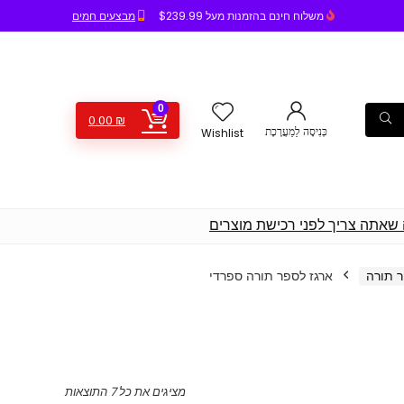
משלוח חינם בהזמנות מעל $239.99
מבצעים חמים
0
0.00
₪
כְּנִיסָה לַמַעֲרֶכֶת
Wishlist
 שאתה צריך לפני רכישת מוצרים
 תורה
ארגז לספר תורה ספרדי
מציגים את כל ⁦7⁩ התוצאות