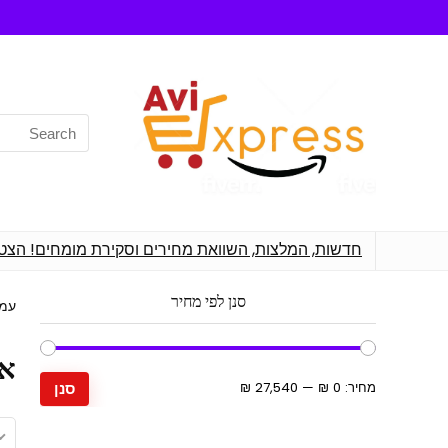
Search
for:
חדשות, המלצות, השוואת מחירים וסקירת מומחים! הצט
סנן לפי מחיר
עמו
אר
מחיר
מחיר
מחיר:
0 ₪
—
27,540 ₪
סנן
מינימלי
מקסימלי