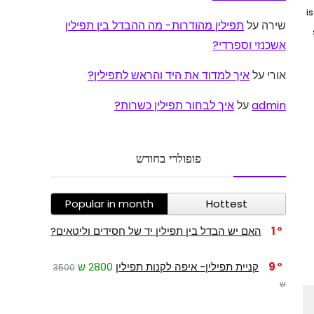
i
שירה
על
תפילין מהודרות- מה ההבדל בין תפילין
אשכנזי וספרדי?
אורי
על
איך למדוד את היד והראש לתפילין?
admin
על
איך לבחור תפילין כשרות?
פופולרי בחודש
Popular in month
Hottest
1
האם יש הבדל בין תפילין יד של חסידים וליטאים?
9
קניית תפילין- איפה לקנות תפילין
2800 ש
3500
ש