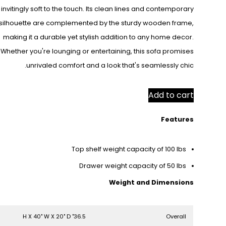
s invitingly soft to the touch. Its clean lines and contemporary
silhouette are complemented by the sturdy wooden frame,
making it a durable yet stylish addition to any home decor.
Whether you're lounging or entertaining, this sofa promises
unrivaled comfort and a look that's seamlessly chic.
Add to cart
Features
Top shelf weight capacity of 100 lbs
Drawer weight capacity of 50 lbs
Weight and Dimensions
36.5" H X 40" W X 20" D
Overall