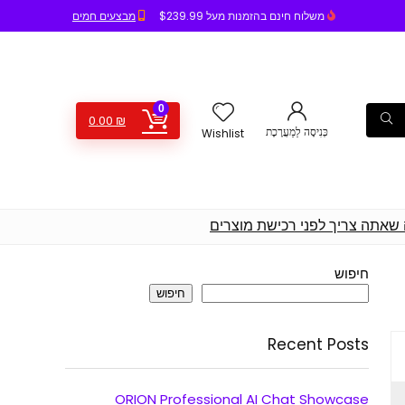
משלוח חינם בהזמנות מעל $239.99
מבצעים חמים
0
0.00
₪
כְּנִיסָה לַמַעֲרֶכֶת
Wishlist
 שאתה צריך לפני רכישת מוצרים
חיפוש
חיפוש
Recent Posts
ORION Professional AI Chat Showcase