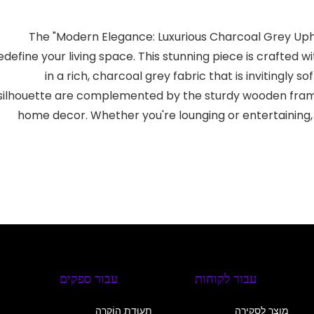
The "Modern Elegance: Luxurious Charcoal Grey Uph
edefine your living space. This stunning piece is crafted 
in a rich, charcoal grey fabric that is invitingly 
silhouette are complemented by the sturdy wooden frame, 
home decor. Whether you're lounging or entertaining,
עבור לקוחות
עבור ספקים
מוצר לסקירה
תְעוּדַת הוֹקָרָה