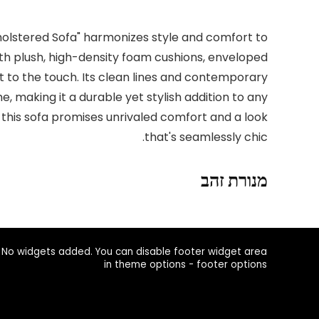
olstered Sofa" harmonizes style and comfort to
with plush, high-density foam cushions, enveloped
soft to the touch. Its clean lines and contemporary
making it a durable yet stylish addition to any
 this sofa promises unrivaled comfort and a look
that's seamlessly chic.
מנורת זהב
No widgets added. You can disable footer widget area
in theme options - footer options