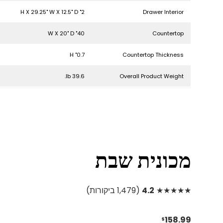
2" H X 29.25" W X 12.5" D
Drawer Interior
40" W X 20" D
Countertop
0.7" H
Countertop Thickness
39.6 lb.
Overall Product Weight
מכונית שבת
★★★★★
4.2
(1,479 ביקורות)
158.99
$