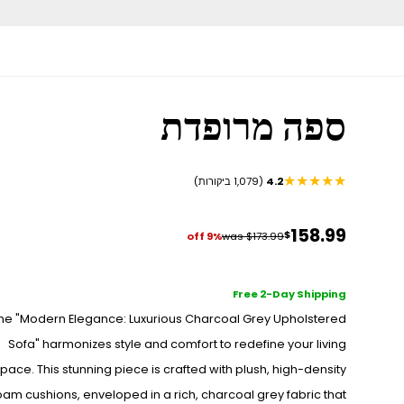
ספה מרופדת
★★★★★
4.2
(1,079 ביקורות)
158.99
$
9% off
was $173.99
Free 2-Day Shipping
he "Modern Elegance: Luxurious Charcoal Grey Upholstered
Sofa" harmonizes style and comfort to redefine your living
pace. This stunning piece is crafted with plush, high-density
oam cushions, enveloped in a rich, charcoal grey fabric that